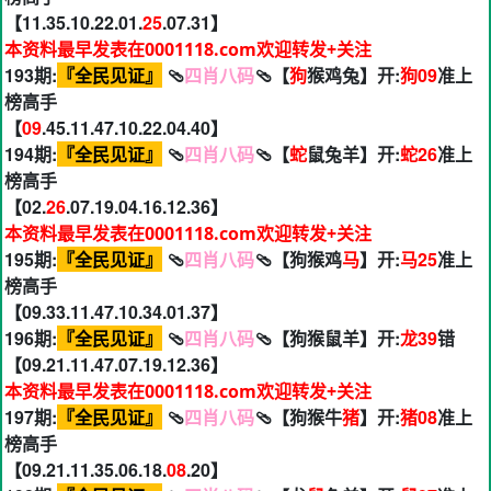
【11.35.10.22.01.
25
.07.31】
本资料最早发表在0001118.com欢迎转发+关注
193期:
『全民见证』
🩴
四肖八码
🩴【
狗
猴鸡兔】开:
狗09
准上
榜高手
【
09
.45.11.47.10.22.04.40】
194期:
『全民见证』
🩴
四肖八码
🩴【
蛇
鼠兔羊】开:
蛇26
准上
榜高手
【02.
26
.07.19.04.16.12.36】
本资料最早发表在0001118.com欢迎转发+关注
195期:
『全民见证』
🩴
四肖八码
🩴【狗猴鸡
马
】开:
马25
准上
榜高手
【09.33.11.47.10.34.01.37】
196期:
『全民见证』
🩴
四肖八码
🩴【狗猴鼠羊】开:
龙39
错
【09.21.11.47.07.19.12.36】
本资料最早发表在0001118.com欢迎转发+关注
197期:
『全民见证』
🩴
四肖八码
🩴【狗猴牛
猪
】开:
猪08
准上
榜高手
【09.21.11.35.06.18.
08
.20】