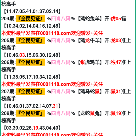
榜高手
【11.47.05.41.01.37.02.14】
204期:
『全民见证』
🩴
四肖八码
🩴【鸡蛇兔羊】开:
虎05
错
【10.34.02.14.04.16.12.48】
本资料最早发表在0001118.com欢迎转发+关注
205期:
『全民见证』
🩴
四肖八码
🩴【鸡
龙
牛羊】开:
龙03
准上
榜高手
【10.46.
03
.15.06.30.12.48】
206期:
『全民见证』
🩴
四肖八码
🩴【
猴
虎鸡羊】开:
猴47
准上
榜高手
【11.35.05.17.10.34.12.48】
本资料最早发表在0001118.com欢迎转发+关注
207期:
『全民见证』
🩴
四肖八码
🩴【鸡马蛇
鼠
】开:
鼠31
准上
榜高手
【10.46.01.37.02.14.07.
31
】
208期:
『全民见证』
🩴
四肖八码
🩴【龙蛇
鼠
兔】开:
鼠19
准上
榜高手
【03.39.02.26.
19
.43.04.40】
本资料最早发表在0001118.com欢迎转发+关注