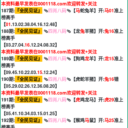
本资料最早发表在0001118.com欢迎转发+关注
187期:
『全民见证』
🩴
四肖八码
🩴【
马
蛇兔羊】开:
马01
准上
榜高手
【
01
.13.02.38.04.16.12.48】
188期:
『全民见证』
🩴
四肖八码
🩴【龙
兔
羊猪】开:
兔16
准上
榜高手
【03.27.04.
16
.12.24.08.32】
本资料最早发表在0001118.com欢迎转发+关注
189期:
『全民见证』
🩴
四肖八码
🩴【狗鸡
龙
羊】开:
龙15
准上
榜高手
【09.45.10.22.03.
15
.12.24】
190期:
『全民见证』
🩴
四肖八码
🩴【虎蛇羊猪】开:
兔16
错
【05.29.02.26.12.36.08.20】
本资料最早发表在0001118.com欢迎转发+关注
191期:
『全民见证』
🩴
四肖八码
🩴【
虎
鸡龙马】开:
虎29
准上
榜高手
【05.41.10.34.03.15.01.25】
192期:
『全民见证』
🩴
四肖八码
🩴【猴鸡
马
鼠】开:
马25
准上
榜高手