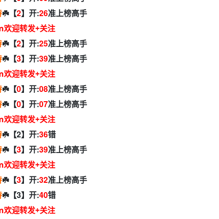
特
☘️【
2
】开:
26
准上榜高手
om欢迎转发+关注
特
☘️【
2
】开:
25
准上榜高手
特
☘️【
3
】开:
39
准上榜高手
om欢迎转发+关注
特
☘️【
0
】开:
08
准上榜高手
特
☘️【
0
】开:
07
准上榜高手
om欢迎转发+关注
特
☘️【2】开:
36
错
特
☘️【
3
】开:
39
准上榜高手
om欢迎转发+关注
特
☘️【
3
】开:
32
准上榜高手
特
☘️【3】开:
40
错
om欢迎转发+关注