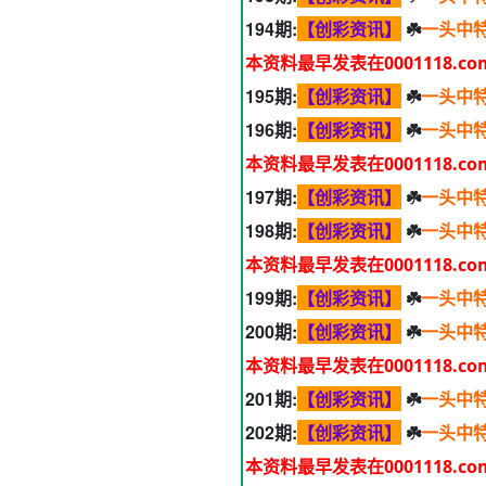
194期:
【创彩资讯】
☘️
一头中
本资料最早发表在0001118.c
195期:
【创彩资讯】
☘️
一头中
196期:
【创彩资讯】
☘️
一头中
本资料最早发表在0001118.c
197期:
【创彩资讯】
☘️
一头中
198期:
【创彩资讯】
☘️
一头中
本资料最早发表在0001118.c
199期:
【创彩资讯】
☘️
一头中
200期:
【创彩资讯】
☘️
一头中
本资料最早发表在0001118.c
201期:
【创彩资讯】
☘️
一头中
202期:
【创彩资讯】
☘️
一头中
本资料最早发表在0001118.c