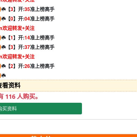
特
☘️【
3
】开:
35
准上榜高手
特
☘️【
0
】开:
04
准上榜高手
om欢迎转发+关注
特
☘️【
1
】开:
14
准上榜高手
特
☘️【
3
】开:
37
准上榜高手
om欢迎转发+关注
特
☘️【
2
】开:
26
准上榜高手
特
☘️
查看资料
有 116 人购买。
购买资料