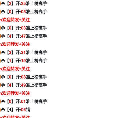
特
☘️【
2
】开:
25
准上榜高手
特
☘️【
0
】开:
05
准上榜高手
om欢迎转发+关注
特
☘️【
0
】开:
03
准上榜高手
特
☘️【
4
】开:
47
准上榜高手
om欢迎转发+关注
特
☘️【
3
】开:
31
准上榜高手
特
☘️【
1
】开:
19
准上榜高手
om欢迎转发+关注
特
☘️【
0
】开:
08
准上榜高手
特
☘️【
4
】开:
49
准上榜高手
om欢迎转发+关注
特
☘️【
0
】开:
01
准上榜高手
特
☘️【4】开:
06
错
om欢迎转发+关注