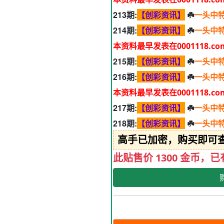
213期:
【创彩资讯】
☘️
一头中
214期:
【创彩资讯】
☘️
一头中
本资料最早发表在0001118.c
215期:
【创彩资讯】
☘️
一头中
216期:
【创彩资讯】
☘️
一头中
本资料最早发表在0001118.c
217期:
【创彩资讯】
☘️
一头中
218期:
【创彩资讯】
☘️
一头中
高手已加密，购买即可
此贴售价 1300 金币，已