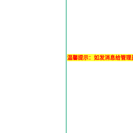
温馨提示：如发消息给管理