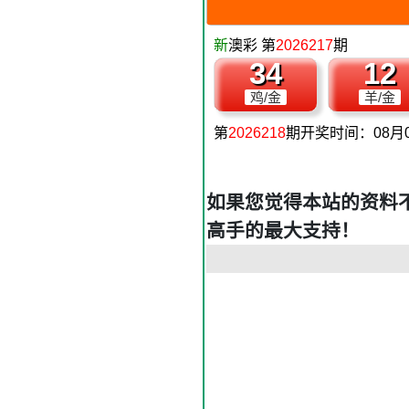
如果您觉得本站的资料
高手的最大支持！