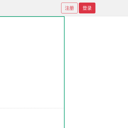
注册
登录