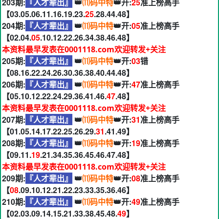
203期:
『人才辈出』
👑
⑾码中特
👑开:
25
准上榜高手
【03.05.06.11.16.19.23.
25
.28.44.48】
204期:
『人才辈出』
👑
⑾码中特
👑开:
05
准上榜高手
【02.04.
05
.10.12.22.26.34.38.46.48】
本资料最早发表在0001118.com欢迎转发+关注
205期:
『人才辈出』
👑
⑾码中特
👑开:
03
错
【08.16.22.24.26.30.36.38.40.44.48】
206期:
『人才辈出』
👑
⑾码中特
👑开:
47
准上榜高手
【05.10.12.22.24.29.36.41.46.
47
.48】
本资料最早发表在0001118.com欢迎转发+关注
207期:
『人才辈出』
👑
⑾码中特
👑开:
31
准上榜高手
【01.05.14.17.22.25.26.29.
31
.41.49】
208期:
『人才辈出』
👑
⑾码中特
👑开:
19
准上榜高手
【09.11.
19
.21.34.35.36.45.46.47.48】
本资料最早发表在0001118.com欢迎转发+关注
209期:
『人才辈出』
👑
⑾码中特
👑开:
08
准上榜高手
【
08
.09.10.12.21.22.23.33.35.36.46】
210期:
『人才辈出』
👑
⑾码中特
👑开:
49
准上榜高手
【02.03.09.14.15.21.33.38.45.48.
49
】