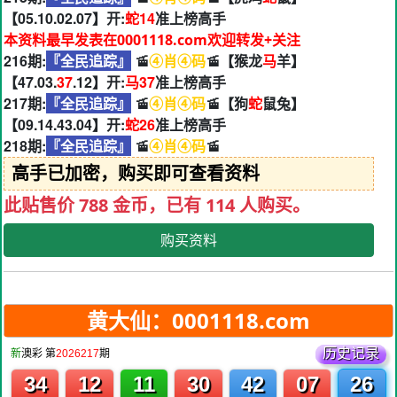
【05.10.02.07】开:
蛇14
准上榜高手
本资料最早发表在0001118.com欢迎转发+关注
216期:
『全民追踪』
🚡
④肖④码
🚡【猴龙
马
羊】
【47.03.
37
.12】开:
马37
准上榜高手
217期:
『全民追踪』
🚡
④肖④码
🚡【狗
蛇
鼠兔】
【09.14.43.04】开:
蛇26
准上榜高手
218期:
『全民追踪』
🚡
④肖④码
🚡
高手已加密，购买即可查看资料
此贴售价 788 金币，已有 114 人购买。
购买资料
黄大仙：0001118.com