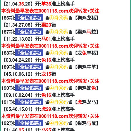
【21.04.
36
.20】开:
羊36
准上榜高手
本资料最早发表在0001118.com欢迎转发+关注
186期:
『全民追踪』
🚡
④肖④码
🚡【狗鸡龙猪】
【21.34.27.08】开:
猴23
错
187期:
『全民追踪』
🚡
④肖④码
🚡【猴鸡
马
蛇】
【11.22.13.02】开:
马01
准上榜高手
本资料最早发表在0001118.com欢迎转发+关注
188期:
『全民追踪』
🚡
④肖④码
🚡【龙
兔
羊猪】
【03.04.24.20】开:
兔16
准上榜高手
189期:
『全民追踪』
🚡
④肖④码
🚡【狗鸡牛羊】
【45.10.06.12】开:
龙15
错
本资料最早发表在0001118.com欢迎转发+关注
190期:
『全民追踪』
🚡
④肖④码
🚡【狗鸡蛇
兔
】
【09.10.02.04】开:
兔16
准上榜高手
191期:
『全民追踪』
🚡
④肖④码
🚡【
虎
鸡龙马】
【05.46.15.01】开:
虎29
准上榜高手
本资料最早发表在0001118.com欢迎转发+关注
192期:
『全民追踪』
🚡
④肖④码
🚡【猴鸡
马
鼠】
【11.46.
25
.19】开:
马25
准上榜高手