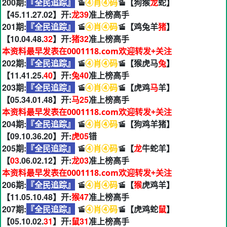
200期:
『全民追踪』
🚡
④肖④码
🚡【狗猴
龙
蛇】
【45.11.27.02】开:
龙39
准上榜高手
201期:
『全民追踪』
🚡
④肖④码
🚡【鸡兔羊
猪
】
【10.04.48.
32
】开:
猪32
准上榜高手
本资料最早发表在0001118.com欢迎转发+关注
202期:
『全民追踪』
🚡
④肖④码
🚡【猴虎马
兔
】
【11.41.25.
40
】开:
兔40
准上榜高手
203期:
『全民追踪』
🚡
④肖④码
🚡【虎鸡
马
羊】
【05.34.01.48】开:
马25
准上榜高手
本资料最早发表在0001118.com欢迎转发+关注
204期:
『全民追踪』
🚡
④肖④码
🚡【狗鸡羊猪】
【09.10.36.20】开:
虎05
错
205期:
『全民追踪』
🚡
④肖④码
🚡【
龙
牛蛇羊】
【
03
.06.02.12】开:
龙03
准上榜高手
本资料最早发表在0001118.com欢迎转发+关注
206期:
『全民追踪』
🚡
④肖④码
🚡【
猴
虎鸡羊】
【11.05.10.48】开:
猴47
准上榜高手
207期:
『全民追踪』
🚡
④肖④码
🚡【虎鸡蛇
鼠
】
【05.10.02.
31
】开:
鼠31
准上榜高手