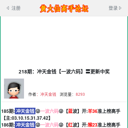
注册
登录
218期：冲天金钱【一波六码】〓更新中奖
作者
：冲天金钱
浏览量
：
8293
185期:
冲天金钱
😜
一波六码
😜【
蓝
波】开:
羊36
准上榜高手
【主:03.10.15.31.37.42】
186期:
冲天金钱
😜
一波六码
😜【
红
波】开:
猴23
准上榜高手