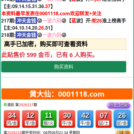
【主:09.14.15.31.36.
37
】
本资料最早发表在0001118.com欢迎转发+关注
217期:
冲天金钱
😜
一波六码
😜【
蓝
波】开:
蛇26
准上榜高手
【主:04.10.14.20.
26
.31】
218期:
冲天金钱
😜
一波六码
😜
高手已加密，购买即可查看资料
此贴售价 599 金币，已有 6 人购买。
购买资料
黄大仙：0001118.com